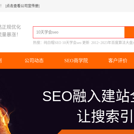
 [
点击查看公司宣传册
]
站正规优化
流量暴涨！
热搜：
纯白帽SEO
10天学会seo
更新
2012~2023年百度算法大盘
例
公司动态
SEO商学院
客户评价
推广
网站
SEO
建设
专注
打造网络营销新体系