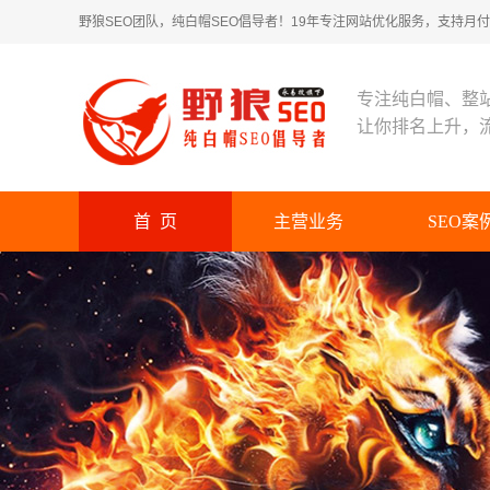
野狼SEO团队，纯白帽SEO倡导者！19年专注网站优化服务，支持月付！
专注纯白帽、整
让你排名上升，
首 页
主营业务
SEO案