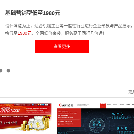
标准营销型低至2780元
设计满意为止；特效丰富、功能齐全，适合各行业营销推广、形象展
网站每一个细节都重视网站的SEO表现，注重营销效果！价格低至
278
元
！
查看更多
更多