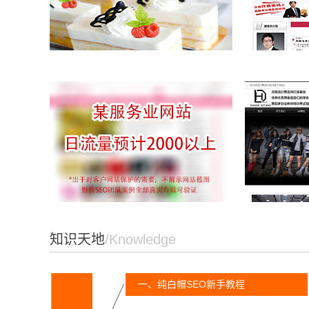
王森蛋糕培训学校网站群
悦华黄金外
北京某服务业网站
郑州DH舞蹈
知识天地
/Knowledge
一、纯白帽SEO新手教程