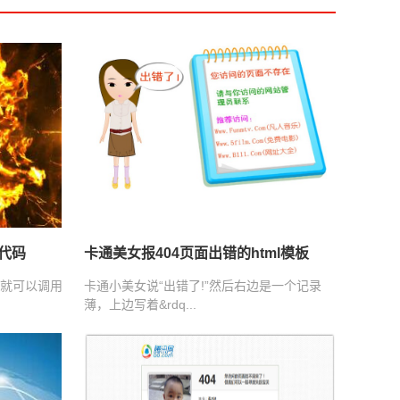
S代码
卡通美女报404页面出错的html模板
后就可以调用
卡通小美女说“出错了!”然后右边是一个记录
薄，上边写着&rdq...