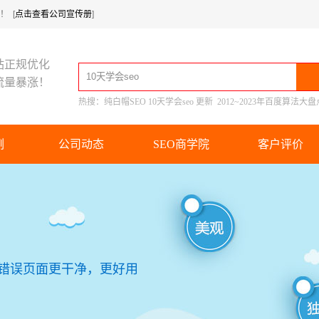
 [
点击查看公司宣传册
]
站正规优化
流量暴涨！
热搜：
纯白帽SEO
10天学会seo
更新
2012~2023年百度算法大盘
例
公司动态
SEO商学院
客户评价
站错误页面更干净，更好用