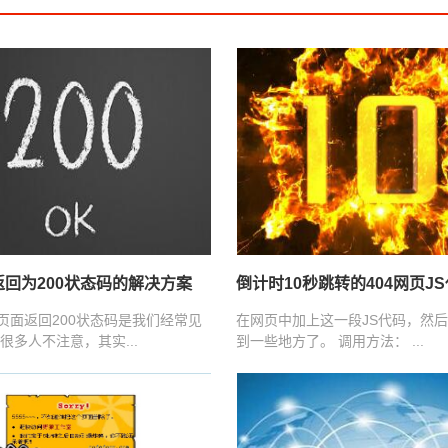
返回为200状态码的解决方案
倒计时10秒跳转的404网页J
4页面返回200状态码是我们经常见
在网页中加上这一段JS代码，然
很多人不注意，其实...
到一些地方了。 调用方法： ...