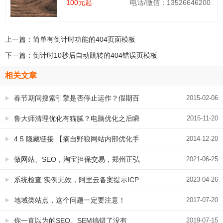
100元起
电话/微信：13526646200
上一篇：
简单有倒计时功能的404页面模板
下一篇：
倒计时10秒后自动跳转的404错误页模板
相关文章
春节期间搜索引擎是否停止运作？假期百
2015-02-06
度SEO知识小普及
鲁大师清理优化有猫腻？电脑优化之后瞬
2015-11-20
间又有垃圾
4.5 隐藏链接 【摘自野狼网站内部优化手
2014-12-20
册】
做网站、SEO，淘宝担保交易，郑州正弘
2021-06-25
城附近可上门
系统检查:实例无效，阿里云备案提示ICP
2023-04-26
授权码实例无效怎么办
地域类站点，这个问题一定要注意！
2017-07-20
你一直以为的SEO、SEM搞错了没有
2019-07-15