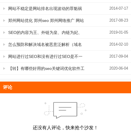
网站不稳定是网站排名出现波动的罪魁祸
2014-07-17
首
郑州网站优化 郑州seo 郑州网络推广 网站
2017-08-23
优化 四个关键词的指数看你的真实流量
SEO的内容为王、外链为皇、内链为妃、
2019-01-05
代码为将、关键词为相、结构为城、更新
怎么预防和解决域名被恶意泛解析（域名
2014-02-10
为太子
被黑）的问题
网站进行过SEO和没有进行过SEO是不一
2017-09-04
样的
【转】有哪些好用的seo关键词优化软件工
2020-06-04
具？
评论
还没有人评论，快来抢个沙发！