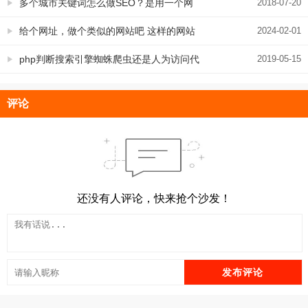
标准、注意事项
多个城市关键词怎么做SEO？是用一个网
2018-07-20
站还是多个网站更好？
给个网址，做个类似的网站吧 这样的网站
2024-02-01
建设需求好满足吗
php判断搜索引擎蜘蛛爬虫还是人为访问代
2019-05-15
码的4种代码汇总
评论
还没有人评论，快来抢个沙发！
发布评论