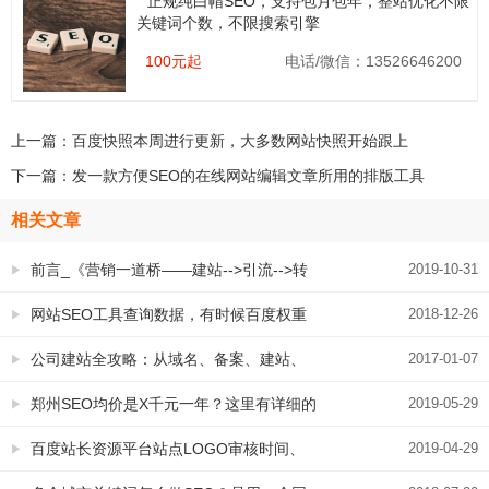
正规纯白帽SEO，支持包月包年，整站优化不限
关键词个数，不限搜索引擎
100元起
电话/微信：13526646200
上一篇：
百度快照本周进行更新，大多数网站快照开始跟上
下一篇：
发一款方便SEO的在线网站编辑文章所用的排版工具
相关文章
前言_《营销一道桥——建站-->引流-->转
2019-10-31
化&再营销》
网站SEO工具查询数据，有时候百度权重
2018-12-26
是0，有时候是1，原来是因为这
公司建站全攻略：从域名、备案、建站、
2017-01-07
SEO推广到整合营销，详细全解析！
郑州SEO均价是X千元一年？这里有详细的
2019-05-29
答案
百度站长资源平台站点LOGO审核时间、
2019-04-29