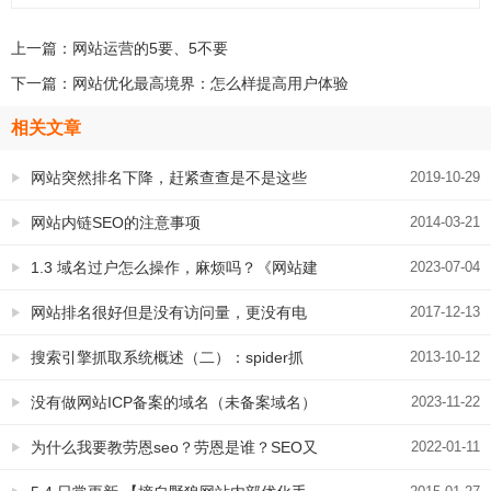
上一篇：
网站运营的5要、5不要
下一篇：
网站优化最高境界：怎么样提高用户体验
相关文章
网站突然排名下降，赶紧查查是不是这些
2019-10-29
原因
网站内链SEO的注意事项
2014-03-21
1.3 域名过户怎么操作，麻烦吗？《网站建
2023-07-04
设100问》域名篇
网站排名很好但是没有访问量，更没有电
2017-12-13
话怎么办？
搜索引擎抓取系统概述（二）：spider抓
2013-10-12
取过程中的策略---摘自《百度站长平台》
没有做网站ICP备案的域名（未备案域名）
2023-11-22
能做app备案吗？
为什么我要教劳恩seo？劳恩是谁？SEO又
2022-01-11