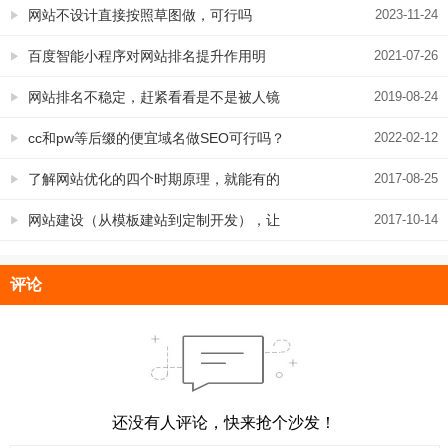
网站不设计直接按照草图做，可行吗
2023-11-24
百度智能小程序对网站排名提升作用明
2021-07-26
显，需要做智能小程序的朋友可以联系我
网站排名不稳定，赶紧看看是不是被人镜
2019-08-24
们
像了
cc和pw等后缀的便宜域名做SEO可行吗？
2022-02-12
并不可行，这里有权威官方解答
了解网站优化的四个时期原理，就能有的
2017-08-25
放矢去做SEO，这样效果更好
网站建设（从模板建站到定制开发），让
2017-10-14
SEO效果更理想！
评论
还没有人评论，快来抢个沙发！