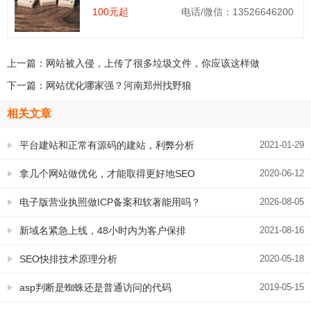
100元起
电话/微信：13526646200
上一篇：
网站被入侵，上传了很多垃圾文件，你应该这样做
下一篇：
网站优化哪家强？河南郑州找野狼
相关文章
平台建站和正常有源码的建站，利弊分析
2021-01-29
拿几个网站做优化，才能取得更好地SEO
2020-06-12
效果
电子版营业执照做ICP备案和软著能用吗？
2026-08-05
已经证实可以
新域名紧急上线，48小时内为客户保排
2021-08-16
名，成功！
SEO快排技术原理分析
2020-05-18
asp判断是蜘蛛还是普通访问的代码
2019-05-15