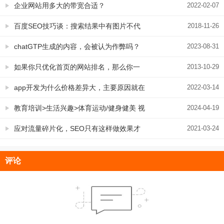
程序时候一定要看，关乎安全更关乎
企业网站用多大的带宽合适？
2022-02-07
SEO、营销环节
百度SEO技巧谈：搜索结果中有图片不代
2018-11-26
表可以提交LOGO
chatGTP生成的内容，会被认为作弊吗？
2023-08-31
如果你只优化首页的网站排名，那么你一
2013-10-29
定OUT了！
app开发为什么价格差异大，主要原因就在
2022-03-14
这里
教育培训>生活兴趣>体育运动/健身健美 视
2024-04-19
频号直播卖课，小黄车已开通
应对流量碎片化，SEO只有这样做效果才
2021-03-24
会好
评论