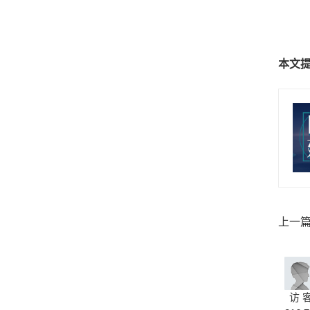
本文
上一
访 