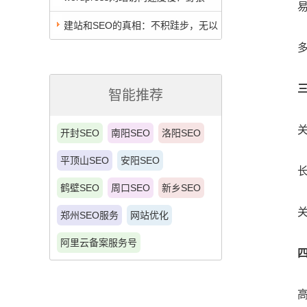
易被
SEO团队WP网站优化备忘录
建站和SEO的真相：不积跬步，无以
多维
至千里！看日流量上万，权重6的网站是
怎么来的
智能推荐
关键
开封SEO
南阳SEO
洛阳SEO
平顶山SEO
安阳SEO
长尾
鹤壁SEO
周口SEO
新乡SEO
关键
郑州SEO服务
网站优化
阿里云备案服务号
高权