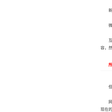
新闻
微博
互联
容，
所以
但凡
网站
现在