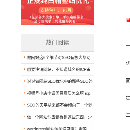
目前
热门阅读
做网站这6个细节对SEO有极大帮助
优质
想要注销网站，不知道域名的ICP备
面向
案在哪里做的 怎么办？
说说做网站SEO优化中的那些SEO外
链专员那点事
视频号小店申请类目资质怎么填 icp
提升
备案或icp许可证选哪个
SEO的天平从来都不会倾向于一个梦
想家
做一个网站你应该得到这些东西，少
一样就可能做了一个“假网站”
wordpress网站访问速度慢？野狼