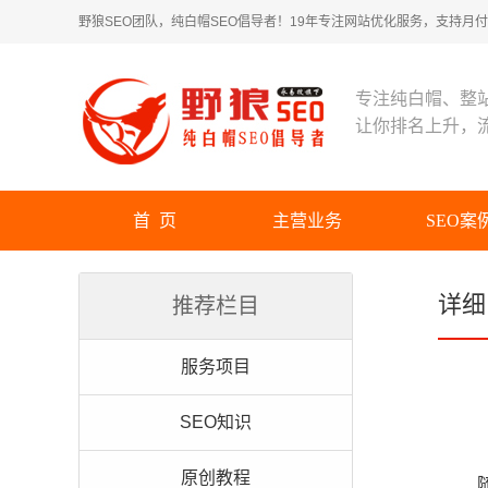
野狼SEO团队，纯白帽SEO倡导者！19年专注网站优化服务，支持月付！
专注纯白帽、整
让你排名上升，
首 页
主营业务
SEO案
详细
推荐栏目
服务项目
SEO知识
原创教程
随着