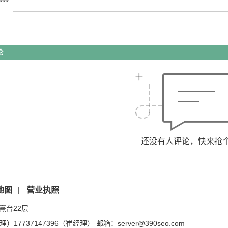
***
论
还没有人评论，快来抢
地图
|
营业执照
熹台22层
）17737147396（崔经理） 邮箱：server@390seo.com