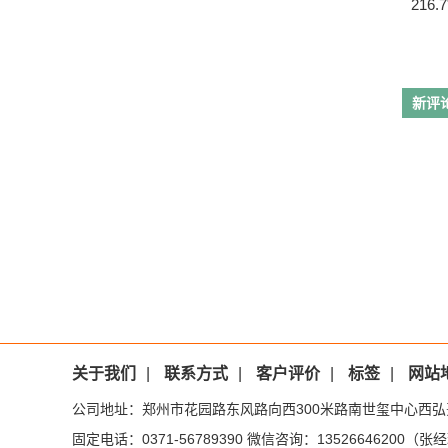
216.7
新评
关于我们
|
联系方式
|
客户评价
|
标签
|
网站
公司地址：郑州市花园路东风路向西300米路南世玺中心西弘
固定电话：0371-56789390 微信咨询：13526646200（张经理