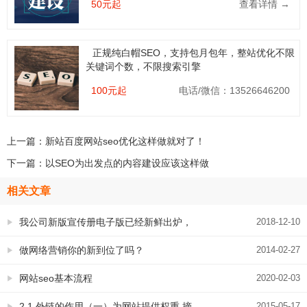
50元起
查看详情 →
正规纯白帽SEO，支持包月包年，整站优化不限
关键词个数，不限搜索引擎
100元起
电话/微信：13526646200
上一篇：
新站百度网站seo优化这样做就对了！
下一篇：
以SEO为出发点的内容建设应该这样做
相关文章
我公司新版宣传册电子版已经新鲜出炉，
2018-12-10
点击了解一下
做网络营销你的新到位了吗？
2014-02-27
网站seo基本流程
2020-02-03
2.1 外链的作用（一）为网站提供权重 摘
2015-05-17