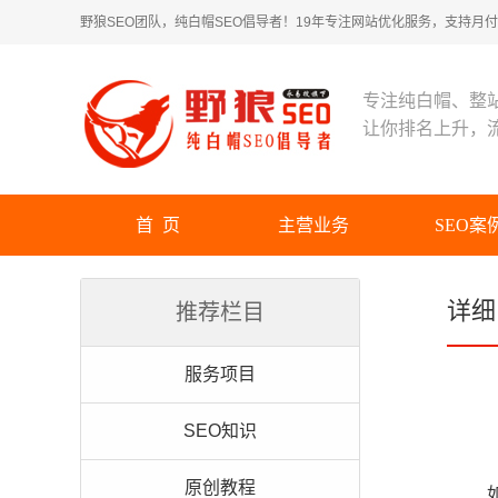
野狼SEO团队，纯白帽SEO倡导者！19年专注网站优化服务，支持月付！
专注纯白帽、整
让你排名上升，
首 页
主营业务
SEO案
详细
推荐栏目
服务项目
SEO知识
原创教程
如何