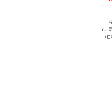
网站
了。
（在