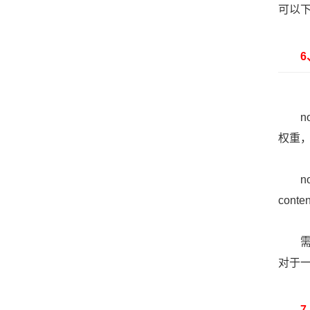
可以
6、n
nof
权重
nof
conte
需要
对于一
7、