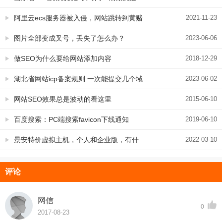
个工作日，有图有真相
阿里云ecs服务器被入侵，网站跳转到黄赌
2021-11-23
毒网站，该怎么解决
图片全部变成叉号，丢失了怎么办？
2023-06-06
做SEO为什么要给网站添加内容
2018-12-29
湖北省网站icp备案规则 一次能提交几个域
2023-06-02
名？
网站SEO效果总是波动的看这里
2015-06-10
百度搜索：PC端搜索favicon下线通知
2019-06-10
景安特价虚拟主机，个人和企业版，有什
2022-03-10
么区别？企业备案是否可以用个人A？
评论
网信
0
2017-08-23