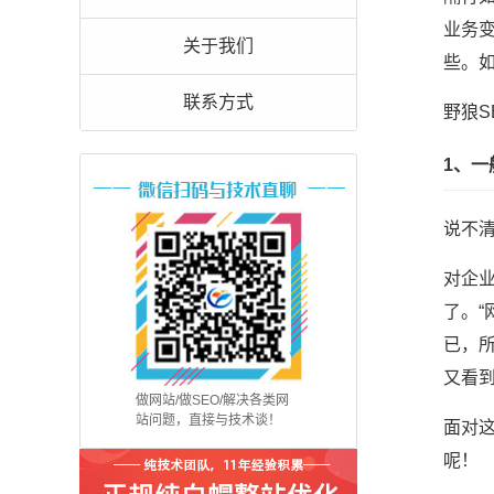
业务
关于我们
些。
联系方式
野狼S
1、
说不
对企
了。
已，
又看
做网站/做SEO/解决各类网
站问题，直接与技术谈！
面对
呢！