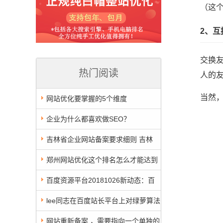
（这
2、
交换
热门阅读
人的
当然
网站优化要掌握的5个维度
企业为什么都喜欢做SEO？
吉林省企业网站备案要求细则 吉林
ICP备案2022年要求
郑州网站优化这个排名怎么才能达到
第一名呢？
百度资源平台20181026新动态：百
度搜索推出清风算法3.0，规范下载行业
lee同志在百度站长平台上对绿萝算法
生态
2.0的解读
网站重新备案 ，需要指向一个单独的