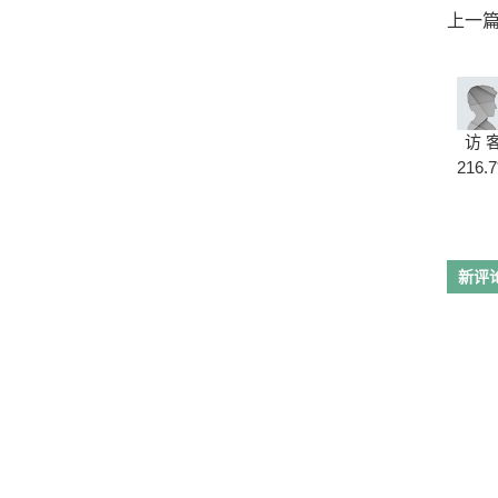
上一
访 
216.7
新评