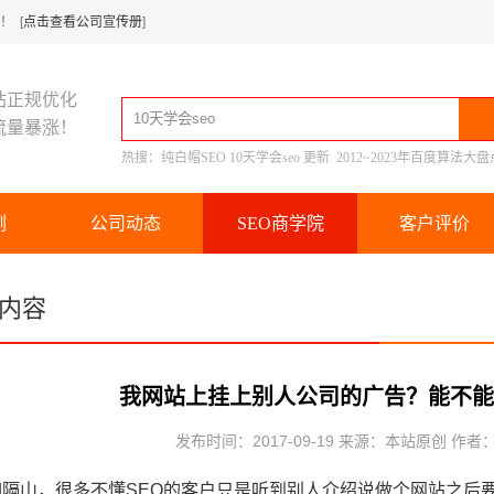
 [
点击查看公司宣传册
]
站正规优化
流量暴涨！
热搜：
纯白帽SEO
10天学会seo
更新
2012~2023年百度算法大盘
例
公司动态
SEO商学院
客户评价
内容
我网站上挂上别人公司的广告？能不能
发布时间：2017-09-19 来源：本站原创 作者
如隔山，很多不懂SEO的客户只是听到别人介绍说做个网站之后