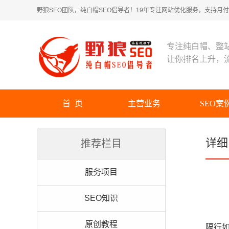
野狼SEO团队，纯白帽SEO倡导者！19年专注网站优化服务，支持月付！
专注纯白帽、整
让你排名上升，
首 页
主营业务
SEO案
详细
推荐栏目
服务项目
SEO知识
原创教程
隔行