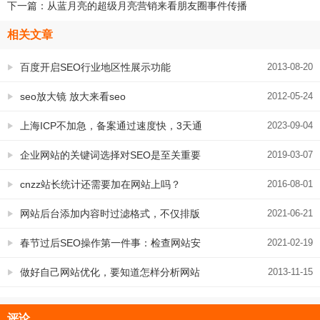
下一篇：
从蓝月亮的超级月亮营销来看朋友圈事件传播
相关文章
百度开启SEO行业地区性展示功能
2013-08-20
seo放大镜 放大来看seo
2012-05-24
上海ICP不加急，备案通过速度快，3天通
2023-09-04
过
企业网站的关键词选择对SEO是至关重要
2019-03-07
的
cnzz站长统计还需要加在网站上吗？
2016-08-01
网站后台添加内容时过滤格式，不仅排版
2021-06-21
美观随意，而且特别利于SEO
春节过后SEO操作第一件事：检查网站安
2021-02-19
全性
做好自己网站优化，要知道怎样分析网站
2013-11-15
竞争对手
评论