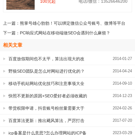
100元起
电话/微信：13526646200
上一篇：
熊掌号雄心勃勃！可以绑定微信公众号账号、微博等平台
下一篇：
PC响应式网站在移动端做SEO会遇到什么麻烦？
相关文章
百度放假期间也不太平，算法出现大的改
2014-01-27
变
野狼SEO团队是怎么对网站进行优化的？
2014-04-24
移动手机站网站优化技巧和注意事项大全
2014-09-10
快照不更新的原因+SEO爱好者必须收藏的
2014-12-23
解决方案
带货权限申请，抖音账号粉丝量需要大于
2024-02-26
1000个粉丝，怎么办？这里轻松帮助您
百度算法更新：推出飓风算法，严厉打击
2017-07-20
恶劣采集
icp备案是什么意思?怎么办理网站的ICP备
2023-03-29