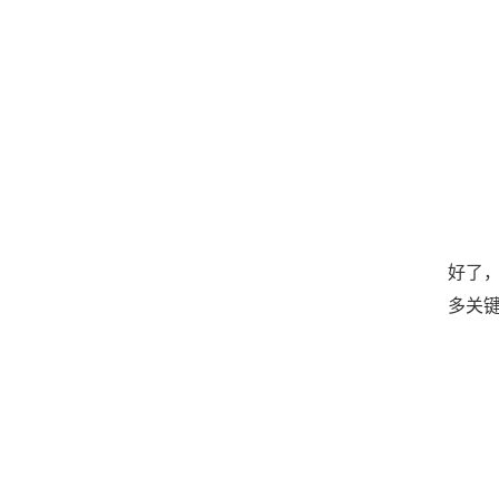
好了
多关