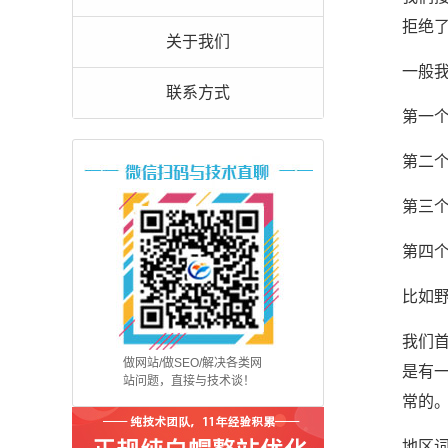
拒绝
关于我们
一般
联系方式
第一
第二
第三
第四
比如野
我们
做网站/做SEO/解决各类网
是有
站问题，直接与技术谈！
常的
地区