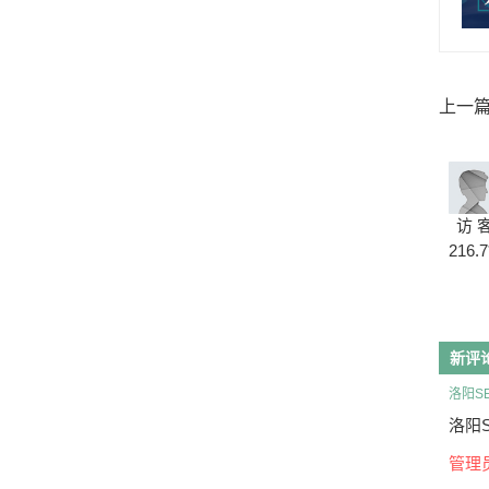
上一
访 
216.7
新评
洛阳S
洛阳S
管理