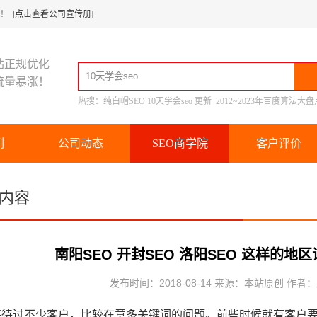
 [
点击查看公司宣传册
]
站正规优化
流量暴涨！
热搜：
纯白帽SEO
10天学会seo
更新
2012~2023年百度算法大盘
例
公司动态
SEO商学院
客户评价
内容
南阳SEO 开封SEO 洛阳SEO 这样的
发布时间：2018-08-14 来源：本站原创 作者
接待过不少客户，比较在意多关键词的问题。前些时候就有客户