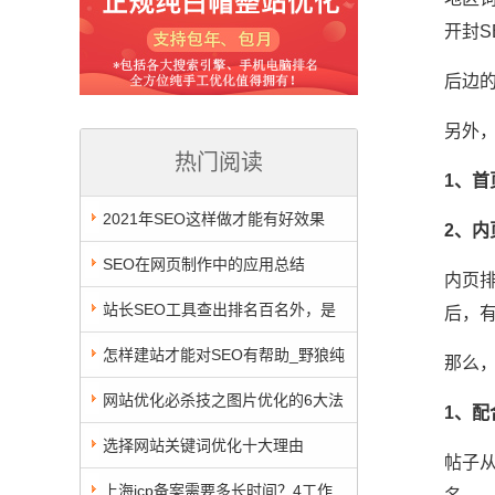
开封
后边
另外
热门阅读
1、首
2021年SEO这样做才能有好效果
2、内
SEO在网页制作中的应用总结
内页
站长SEO工具查出排名百名外，是
后，
SEO出问题了吗？
怎样建站才能对SEO有帮助_野狼纯
那么
白帽SEO新手教程（三）
网站优化必杀技之图片优化的6大法
1、
宝
选择网站关键词优化十大理由
帖子
上海icp备案需要多长时间？4工作