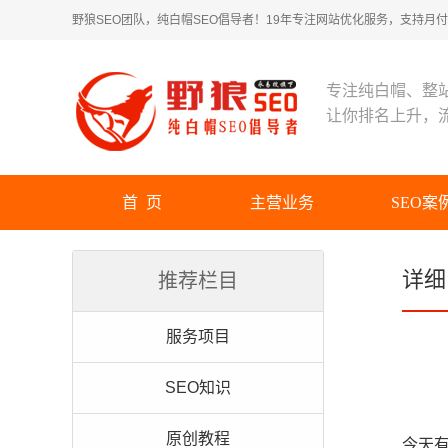
野狼SEO团队，纯白帽SEO倡导者！19年专注网站优化服务，支持月付！
专注纯白帽、整
让你排名上升，
首 页
主营业务
SEO案
详细
推荐栏目
服务项目
SEO知识
原创教程
今天