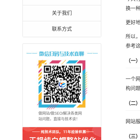
换一
关于我们
更好
联系方式
所以
参考
（一
一个
构问
（二
做网站/做SEO/解决各类网
站问题，直接与技术谈！
网站
（三