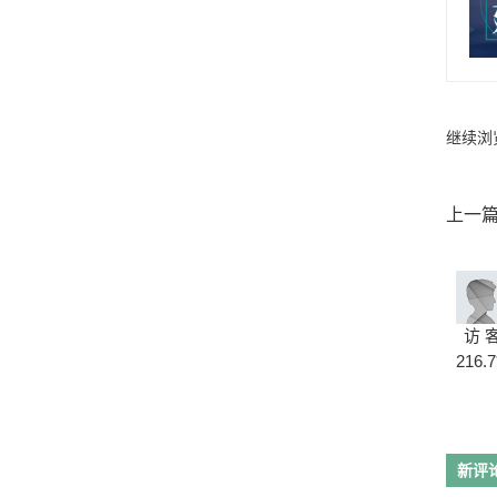
继续浏
上一
访 
216.7
新评