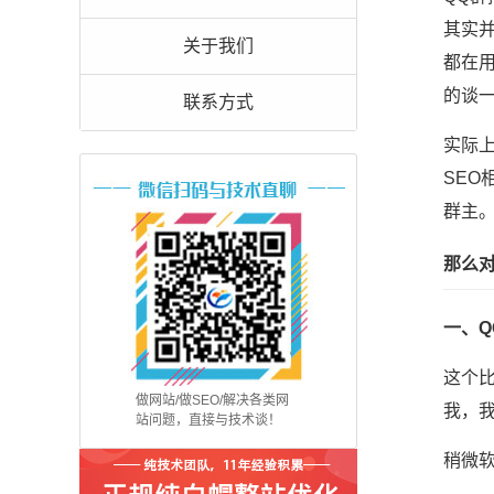
其实
关于我们
都在
的谈
联系方式
实际上
SE
群主
那么
一、
这个
做网站/做SEO/解决各类网
我，
站问题，直接与技术谈！
稍微