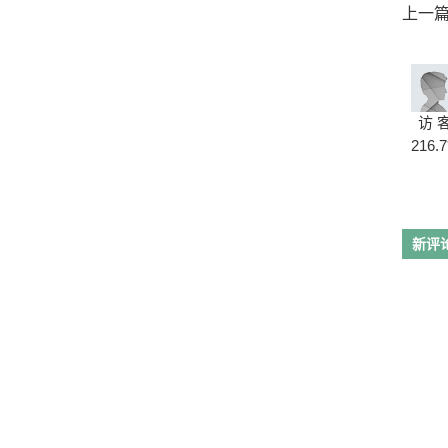
上一
访 
216.7
新评