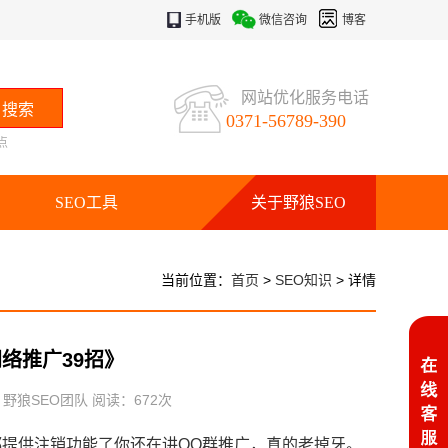
手机版
微信咨询
博客
网站优化服务电话
0371-56789-390
点
SEO工具
关于野狼SEO
当前位置：
首页
>
SEO知识
> 详情
络推广39招》
：野狼SEO团队 阅读：
672
次
都提供注销功能了你还在讲QQ群推广，真的老掉牙。