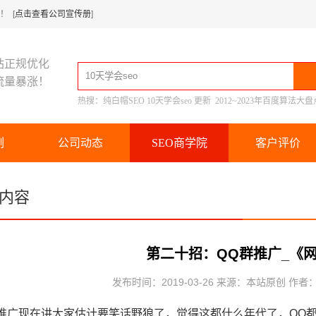
 [
点击查看公司宣传册
]
站正规优化
流量暴涨！
热搜：
纯白帽SEO
10天学会seo
更新
2012~2023年百度算法大盘
例
公司动态
SEO商学院
客户评价
内容
第二十招：QQ群推广_《网
发布时间：2019-03-26 来源：本站原创 作者
群推广现在讲大家估计要笑话野狼了，觉得这都什么年代了，QQ