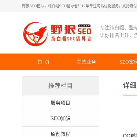
野狼SEO团队，纯白帽SEO倡导者！19年专注网站优化服务，支持月付！
专注纯白帽、整
让你排名上升，
首 页
主营业务
SEO案
详细
推荐栏目
服务项目
SEO知识
原创教程
QQ