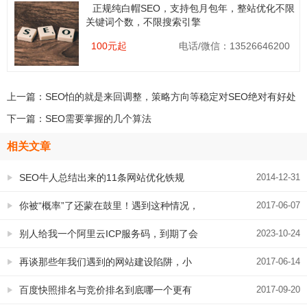
正规纯白帽SEO，支持包月包年，整站优化不限
关键词个数，不限搜索引擎
100元起
电话/微信：13526646200
上一篇：
SEO怕的就是来回调整，策略方向等稳定对SEO绝对有好处
下一篇：
SEO需要掌握的几个算法
相关文章
SEO牛人总结出来的11条网站优化铁规
2014-12-31
你被“概率”了还蒙在鼓里！遇到这种情况，
2017-06-07
不要在傻傻的等着SEO见效了！
别人给我一个阿里云ICP服务码，到期了会
2023-10-24
影响备案稳定吗？
再谈那些年我们遇到的网站建设陷阱，小
2017-06-14
心提防，现在你还会遇到！
百度快照排名与竞价排名到底哪一个更有
2017-09-20