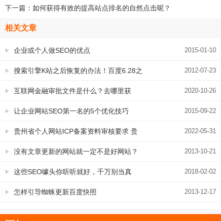
下一篇：
如何获得有效的提高站点排名的自然点击呢？
相关文章
企业或个人做SEO的优点
2015-01-10
搜索引擎K站之后恢复的办法！百度6.28之
2012-07-23
后恢复网站用得着哦
互联网金融审批文件是什么？去哪里获
2020-10-26
取？
让企业网站SEO第一名的5个优化技巧
2015-09-22
贵州省个人网站ICP备案资料审核要求 贵
2022-05-31
州网站备案需要准备什么资料
没有文章更新的网站就一定不是好网站？
2013-10-21
这个SEO逻辑比较荒谬
这些SEO噱头你听听就好，千万别当真
2018-02-02
怎样引导蜘蛛更新百度快照
2013-12-17