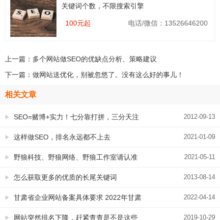
关键词个数，不限搜索引擎
100元起
电话/微信：13526646200
上一篇：
多个网站做SEO的优缺点分析、策略建议
下一篇：
做网站送优化，别被忽悠了。没有这么好的事儿！
相关文章
SEO=赌博+实力！七分靠打拼，三分天注
2012-09-13
定
这样做SEO，排名永远都不上去
2021-01-09
野狼科技、野狼网络、野狼工作室请认准
2021-05-11
永易搜科技旗下，14年坚持网络营销
怎么获取更多的优质的长尾关键词
2013-08-14
甘肃省企业网站备案具体要求 2022年甘肃
2022-04-14
公司网站ICP备案提交资料审核规则
网站突然排名下降，赶紧查查是不是这些
2019-10-29