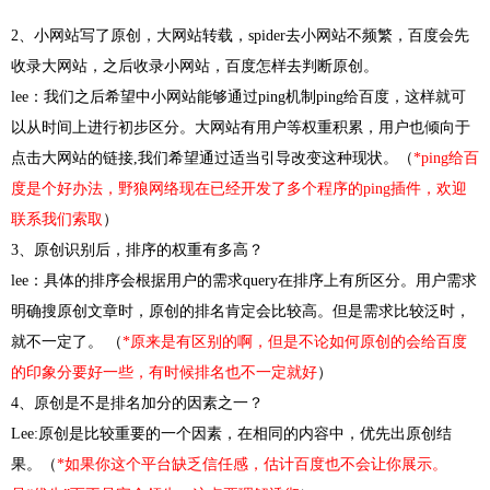
2、小网站写了原创，大网站转载，spider去小网站不频繁，百度会先
收录大网站，之后收录小网站，百度怎样去判断原创。
lee：我们之后希望中小网站能够通过ping机制ping给百度，这样就可
以从时间上进行初步区分。大网站有用户等权重积累，用户也倾向于
点击大网站的链接,我们希望通过适当引导改变这种现状。（
*ping给百
度是个好办法，野狼网络现在已经开发了多个程序的ping插件，欢迎
联系我们索取
）
3、原创识别后，排序的权重有多高？
lee：具体的排序会根据用户的需求query在排序上有所区分。用户需求
明确搜原创文章时，原创的排名肯定会比较高。但是需求比较泛时，
就不一定了。 （
*原来是有区别的啊，但是不论如何原创的会给百度
的印象分要好一些，有时候排名也不一定就好
）
4、原创是不是排名加分的因素之一？
Lee:原创是比较重要的一个因素，在相同的内容中，优先出原创结
果。（
*如果你这个平台缺乏信任感，估计百度也不会让你展示。