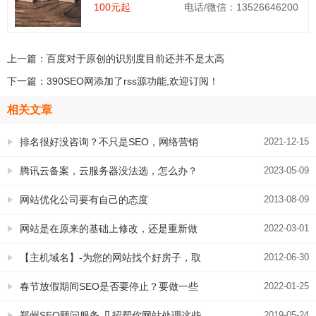
100元起
电话/微信：13526646200
上一篇：
百度对于原创的识别度目前还并不是太高
下一篇：
390SEO网添加了rss源功能,欢迎订阅！
相关文章
排名很好没咨询？不只是SEO，网络营销
2021-12-15
还要考虑一个很重要的事情：转化率！
腾讯云备案，云服务器没法选，怎么办？
2023-05-09
网站优化公司要有自己的态度
2013-08-09
网站是在原来的基础上修改，还是重新做
2022-03-01
更合适？
【主机域名】-为您的网站找个好房子，取
2012-06-30
个好名字
春节放假期间SEO是否要停止？要做一些
2022-01-25
什么工作
郑州SEO顾问服务 几招帮你网站处理这些
2019-05-24