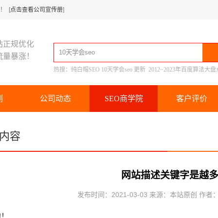
 [
点击查看公司宣传册
]
站正规优化
流量暴涨！
热搜：
纯白帽SEO
10天学会seo
更新
2012~2023年百度算法大盘
例
公司动态
SEO商学院
客户评价
内容
网站描述关键字是越
发布时间：2021-03-03 来源：本站原创 作者
的！