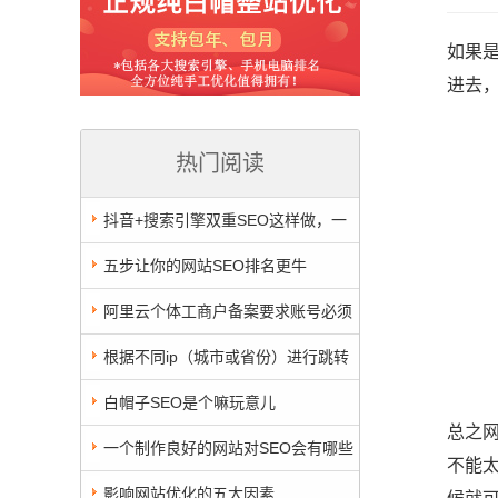
如果
进去
热门阅读
抖音+搜索引擎双重SEO这样做，一
天5个留电话
五步让你的网站SEO排名更牛
阿里云个体工商户备案要求账号必须
实名认证，但实名认证不支持个体工商
根据不同ip（城市或省份）进行跳转
户，该怎么办？
的301重定向跳转代码
白帽子SEO是个嘛玩意儿
总之
一个制作良好的网站对SEO会有哪些
不能
正面积极影响
影响网站优化的五大因素