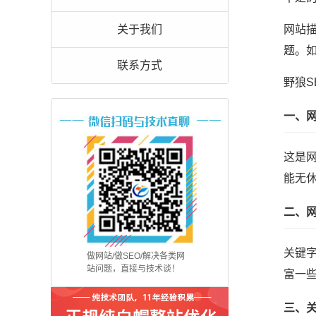
关于我们
网站
题。
联系方式
野狼
一、
这是
能无
二、
关键
做网站/做SEO/解决各类网
站问题，直接与技术谈！
富一
三、