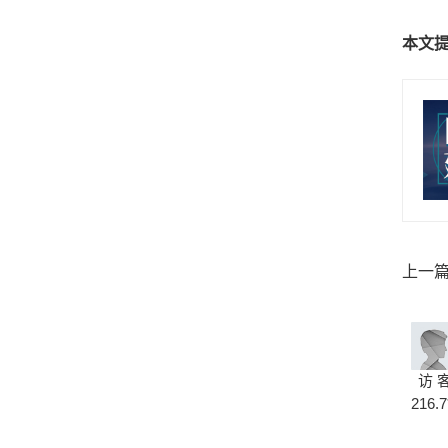
本文
上一
交易，
访 
216.7