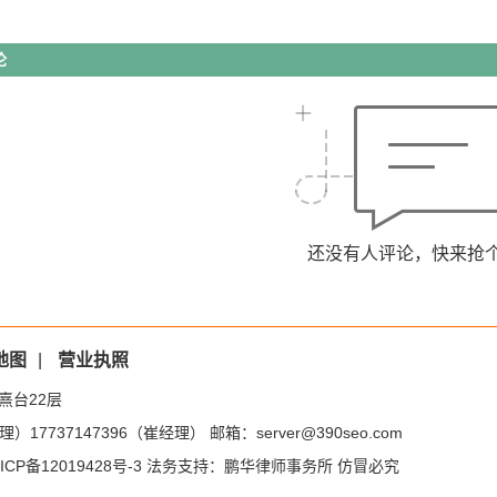
论
还没有人评论，快来抢
地图
|
营业执照
熹台22层
）17737147396（崔经理） 邮箱：server@390seo.com
ICP备12019428号-3
法务支持：鹏华律师事务所 仿冒必究