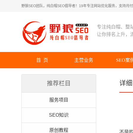
野狼SEO团队，纯白帽SEO倡导者！19年专注网站优化服务，支持月付！
专注纯白帽、整
让你排名上升，
首 页
主营业务
SEO案
详细
推荐栏目
服务项目
SEO知识
原创教程
不是