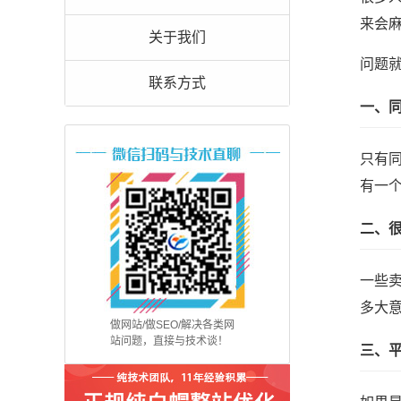
来会
关于我们
问题
联系方式
一、
只有
有一
二、
一些
多大
做网站/做SEO/解决各类网
站问题，直接与技术谈！
三、