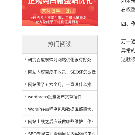
如果
右权
四、
万一
热门阅读
异常
这就
研究百度蜘蛛对网站优化很有好处
网站内容百度不收录，SEO还怎么做
呢！
网站做了五六个月，一直没什么排
名！要注意看看自己的SEO理念是否正
wordpress批量发布文章插件
确了
ZIPPoster汉化修改版发布！解决网上流
WordPress程序包和数据库都很大，
传版本报错的问题
速度慢怎么彻底解决
网站上线之后应该做哪些维护工作？
SEO效果差？看你网站内容做的怎么