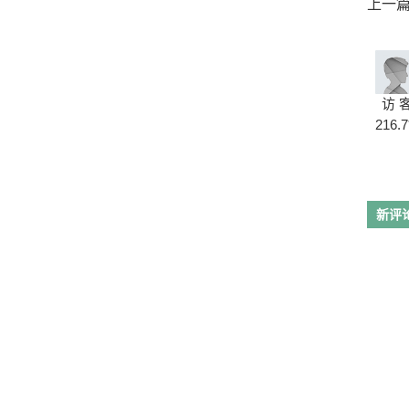
上一
访 
216.7
新评