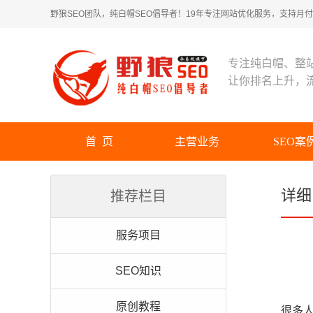
野狼SEO团队，纯白帽SEO倡导者！19年专注网站优化服务，支持月付！
专注纯白帽、整
让你排名上升，
首 页
主营业务
SEO案
详细
推荐栏目
服务项目
SEO知识
原创教程
很多