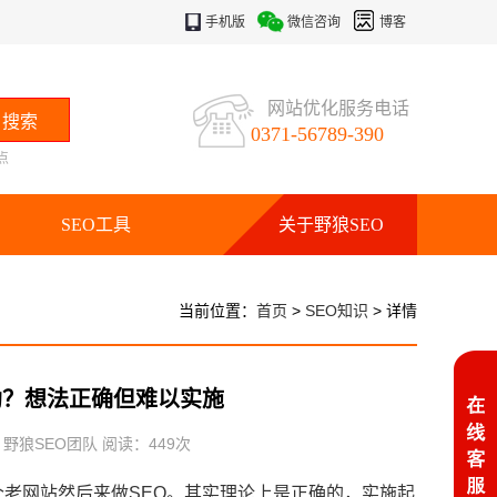
手机版
微信咨询
博客
网站优化服务电话
0371-56789-390
点
SEO工具
关于野狼SEO
当前位置：
首页
>
SEO知识
> 详情
助？想法正确但难以实施
：野狼SEO团队 阅读：
449
次
个老网站然后来做SEO。其实理论上是正确的，实施起