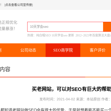
 [
点击查看公司宣传册
]
站正规优化
流量暴涨！
热搜：
纯白帽SEO
10天学会seo
更新
2012~2023年百度算法大盘
例
公司动态
SEO商学院
客户评价
内容
买老网站，可以对SEO有巨大的帮
发布时间：2021-04-02 来源：本站原创 作者
人都知道老网站做SEO会有很大的优势，于是就想着能不能买一