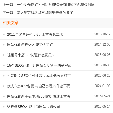
上一篇：
一个制作良好的网站对SEO会有哪些正面积极影响
下一篇：
怎么确定域名是不是阿里云做的备案
相关文章
2011年客户评价：5天上首页第二名
2016-10-12
网站优化怎样做才能又快又好
2014-12-09
视频号小店ICP认证什么意思？
2023-06-03
15个SEO定律！让网站百度第一的秘密武
2015-10-08
器
抖音图文SEO性价比高，成本低效果好可
2026-06-23
日更托管
找人代办ICP备案 与自己办理有什么不同
2024-01-08
掏钱找人办值得吗？
网站优化新手做本地seo博客 快速上首页
2014-05-21
的关键点
这样做SEO才能让新网站快速收录
2015-05-14