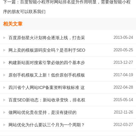
下一篇：
百度智能小程序对网站排名提升作用明显，需要做智能小程
序的朋友可以联系我们
相关文章
百度原创星火计划将会逐渐上线，打击采
2013-05-24
集盗版迫在眉睫
网上卖的模板源码安全吗？是否利于SEO
2020-05-25
构建新站面对搜索引擎必做的四个基本步
2013-12-27
骤
原创手机模板又上新！低价原创手机模板
2017-04-19
风暴来袭！
四川省个人网站ICP备案资料审核标准 这
2022-04-28
样填写资料才过关
百度SEO新动态：新站收录变快，排名权
2015-05-14
重提升更迟钝
做网站优化贵在坚持，是没有捷径的
2012-11-26
网站优化为什么要以三个月为一个周期？
2012-03-27