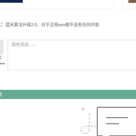
篇：
蓝天算法升级2.0，对于正规seo都不会有任何坏影
会打来更好的排名
客
***
论