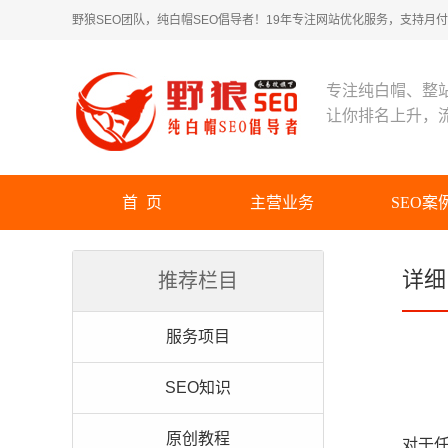
野狼SEO团队，纯白帽SEO倡导者！19年专注网站优化服务，支持月付！
专注纯白帽、整
让你排名上升，
首 页
主营业务
SEO案
详细
推荐栏目
服务项目
SEO知识
原创教程
对于