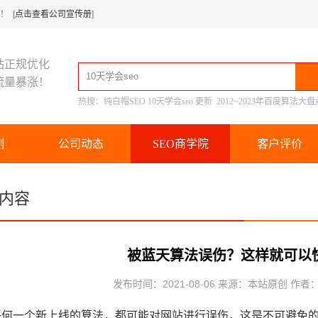
 [
点击查看公司宣传册
]
站正规优化
流量暴涨！
热搜：
纯白帽SEO
10天学会seo
更新
2012~2023年百度算法大盘
例
公司动态
SEO商学院
客户评价
内容
被蓝天算法误伤？这样就可以
发布时间：2021-08-06 来源：本站原创 作者
任何一个新上线的算法，都可能对网站进行误伤，这是不可避免的