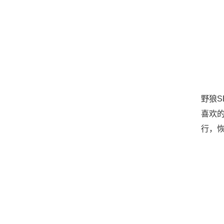
野狼
喜欢
行，