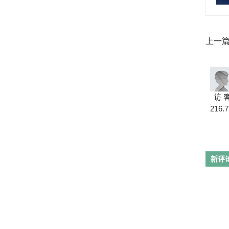
上一
响，只
访 
216.7
新评