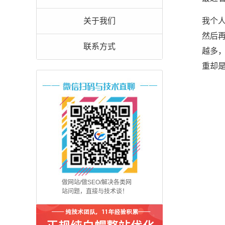
关于我们
我个
然后
联系方式
越多
重却
做网站/做SEO/解决各类网
站问题，直接与技术谈！