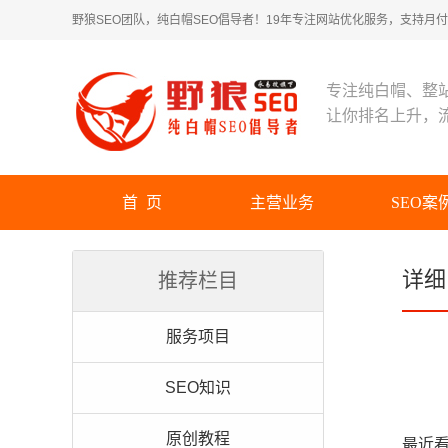
野狼SEO团队，纯白帽SEO倡导者！19年专注网站优化服务，支持月付！
专注纯白帽、整
让你排名上升，
首 页
主营业务
SEO案
详细
推荐栏目
服务项目
SEO知识
原创教程
最近