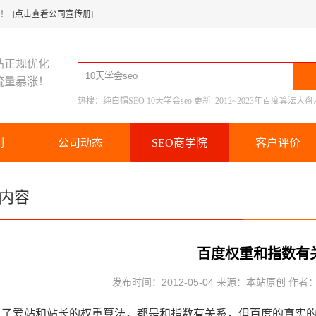
 [
点击查看公司宣传册
]
站正规优化
流量暴涨！
热搜：
纯白帽SEO
10天学会seo
更新
2012~2023年百度算法大盘
例
公司动态
SEO商学院
客户评价
内容
百度权重和指数有
发布时间：2012-05-04 来源：本站原创 作者
看了爱站和站长的权重算法，都是和指数有关系，但百度的真实