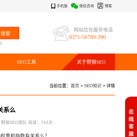
手机版
微信咨询
博客
网站优化服务电话
0371-56789-390
点
SEO工具
关于野狼SEO
当前位置：
首页
>
SEO知识
> 详情
关系么
：野狼SEO团队 阅读：
743
次
的权重和指数有关系么？