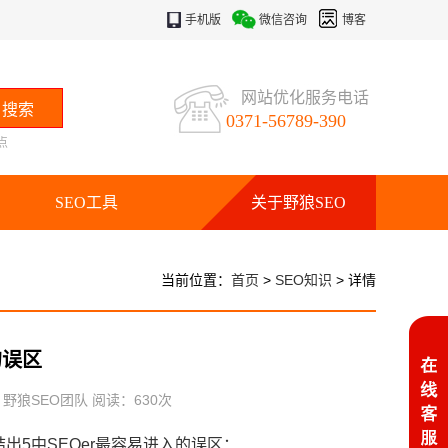
手机版
微信咨询
博客
网站优化服务电话
0371-56789-390
点
SEO工具
关于野狼SEO
当前位置：
首页
>
SEO知识
> 详情
的误区
：野狼SEO团队 阅读：
630
次
出5中SEOer最容易进入的误区：