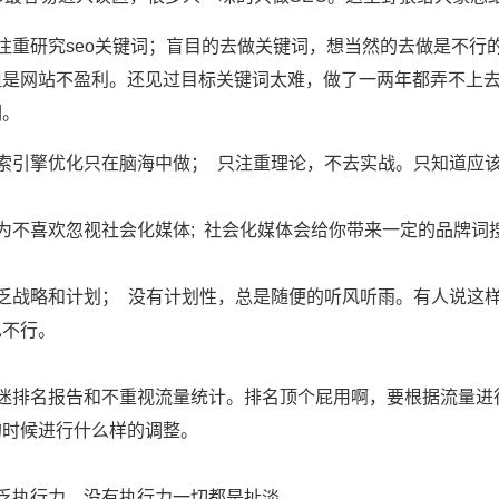
不注重研究seo关键词；盲目的去做关键词，想当然的去做是不
但是网站不盈利。还见过目标关键词太难，做了一两年都弄不上
词。
搜索引擎优化只在脑海中做； 只注重理论，不去实战。只知道应
因为不喜欢忽视社会化媒体; 社会化媒体会给你带来一定的品牌词
缺乏战略和计划； 没有计划性，总是随便的听风听雨。有人说这
也不行。
沉迷排名报告和不重视流量统计。排名顶个屁用啊，要根据流量进
的时候进行什么样的调整。
缺乏执行力。没有执行力一切都是扯淡。