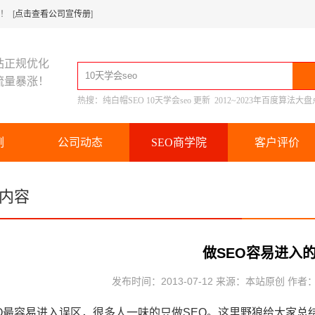
 [
点击查看公司宣传册
]
站正规优化
流量暴涨！
热搜：
纯白帽SEO
10天学会seo
更新
2012~2023年百度算法大盘
例
公司动态
SEO商学院
客户评价
内容
做SEO容易进入
发布时间：2013-07-12 来源：本站原创 作者
O最容易进入误区，很多人一味的只做SEO。这里野狼给大家总结