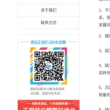
关于我们
1、
名，
联系方式
关键
2、
3、
4、
这样
5、
做网站/做SEO/解决各类网
站问题，直接与技术谈！
现象
6、