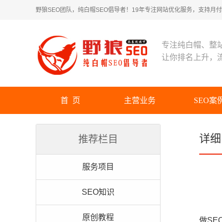
野狼SEO团队，纯白帽SEO倡导者！19年专注网站优化服务，支持月付！
专注纯白帽、整
让你排名上升，
首 页
主营业务
SEO案
详细
推荐栏目
服务项目
SEO知识
原创教程
做SE