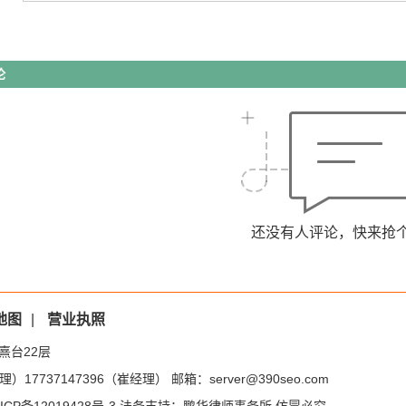
论
还没有人评论，快来抢
地图
|
营业执照
熹台22层
）17737147396（崔经理） 邮箱：server@390seo.com