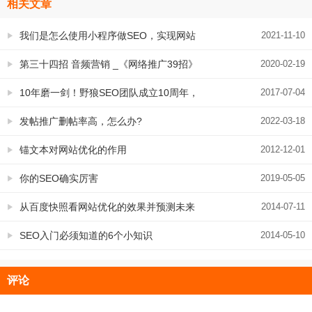
相关文章
我们是怎么使用小程序做SEO，实现网站
2021-11-10
排名不断上升的？
第三十四招 音频营销 _《网络推广39招》
2020-02-19
10年磨一剑！野狼SEO团队成立10周年，
2017-07-04
老客户回归转介绍有好礼！
发帖推广删帖率高，怎么办?
2022-03-18
锚文本对网站优化的作用
2012-12-01
你的SEO确实厉害
2019-05-05
从百度快照看网站优化的效果并预测未来
2014-07-11
表现
SEO入门必须知道的6个小知识
2014-05-10
评论