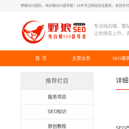
野狼SEO团队，纯白帽SEO倡导者！19年专注网站优化服务，支持月付！
专注纯白帽、整
让你排名上升，
首 页
主营业务
SEO案
详细
推荐栏目
服务项目
SEO知识
原创教程
SE