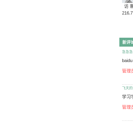
访 
216.7
新评
急急急
baidu
管理
飞天的
学习
管理