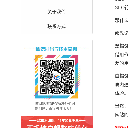
SEO
关于我们
那什么
联系方式
那先
黑帽S
借用
差的
白帽S
畴内
体验
做网站/做SEO/解决各类网
当然
站问题，直接与技术谈！
网站
SEO