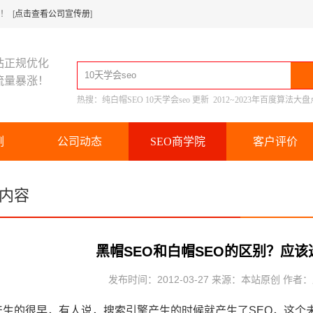
 [
点击查看公司宣传册
]
站正规优化
流量暴涨！
热搜：
纯白帽SEO
10天学会seo
更新
2012~2023年百度算法大盘
例
公司动态
SEO商学院
客户评价
内容
黑帽SEO和白帽SEO的区别？应
发布时间：2012-03-27 来源：本站原创 作者
O产生的很早，有人说，搜索引擎产生的时候就产生了SEO，这