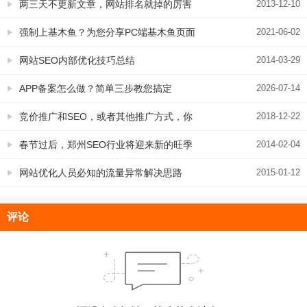
两三天不更新文章，网站排名就掉的厉害
2013-12-10
强制上基木鱼？为您分享PC端基木鱼页面
2021-06-02
优化策略总结
网站SEO内部优化技巧总结
2014-03-29
APP备案怎么做？简单三步教您搞定
2026-07-14
竞价推广和SEO，或者其他推广方式，你
2018-12-22
应该选择哪几样？
春节过后，郑州SEO行业将迎来新的旺季
2014-02-04
网站优化人员必知的流量异常解决思路
2015-01-12
评论