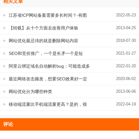
相关文章
江苏省ICP网站备案需要多长时间？-有图
2022-05-23
有真相：江苏省徐州市铜山区个体工商户
【转载】从十个方面去改善用户体验
2013-04-25
备案
网站优化最忌讳的就是删除网站内容
2018-07-30
SEO和竞价推广，一个是长矛一个是短
2021-01-27
剑，选择哪个要这样看
阿里云绑定域名自动解析bug：可能造成多
2022-01-20
条解析重复生效的问题
最近网络攻击频发，想要SEO效果好一定
2020-06-02
要保持网站稳定
网站优化分为哪些种类
2013-06-06
移动端流量比手机端流量更高？是的，很
2022-04-19
多行业都是这样
评论