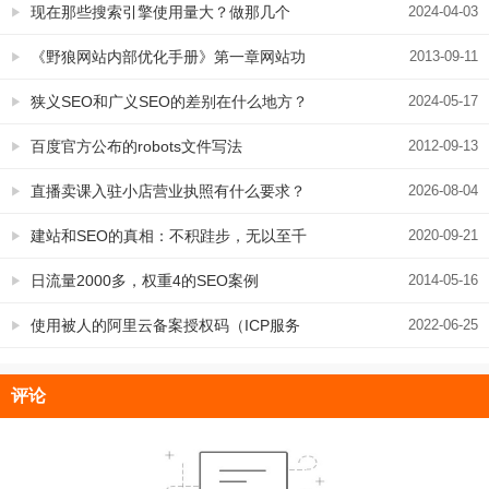
现在那些搜索引擎使用量大？做那几个
2024-04-03
SEO排名更好一些
《野狼网站内部优化手册》第一章网站功
2013-09-11
能配置
狭义SEO和广义SEO的差别在什么地方？
2024-05-17
百度官方公布的robots文件写法
2012-09-13
直播卖课入驻小店营业执照有什么要求？
2026-08-04
经营范围没有要求
建站和SEO的真相：不积跬步，无以至千
2020-09-21
里！看日流量上万，权重6的网站是怎么来
日流量2000多，权重4的SEO案例
2014-05-16
的
使用被人的阿里云备案授权码（ICP服务
2022-06-25
码），备案稳定吗？会不会掉？
评论