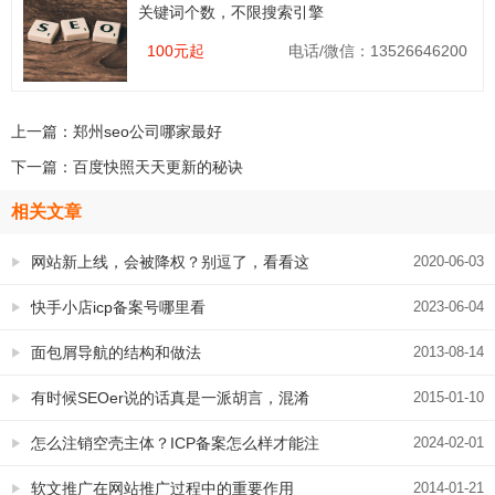
关键词个数，不限搜索引擎
100元起
电话/微信：13526646200
上一篇：
郑州seo公司哪家最好
下一篇：
百度快照天天更新的秘诀
相关文章
网站新上线，会被降权？别逗了，看看这
2020-06-03
些seo大神们的评论吧
快手小店icp备案号哪里看
2023-06-04
面包屑导航的结构和做法
2013-08-14
有时候SEOer说的话真是一派胡言，混淆
2015-01-10
视听,大家注意辨别
怎么注销空壳主体？ICP备案怎么样才能注
2024-02-01
销？
软文推广在网站推广过程中的重要作用
2014-01-21