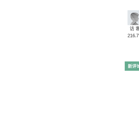
访 
216.7
新评