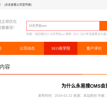
 [
点击查看公司宣传册
]
站正规优化
流量暴涨！
热搜：
纯白帽SEO
10天学会seo
更新
2012~2023年百度算法大盘
例
公司动态
SEO商学院
客户评价
内容
为什么永易搜CMS会
发布时间：2024-01-22 来源：本站原创 作者