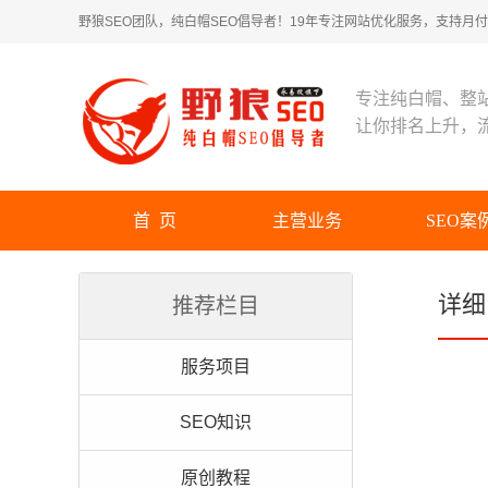
野狼SEO团队，纯白帽SEO倡导者！19年专注网站优化服务，支持月付！
专注纯白帽、整
让你排名上升，
首 页
主营业务
SEO案
详细
推荐栏目
服务项目
SEO知识
原创教程