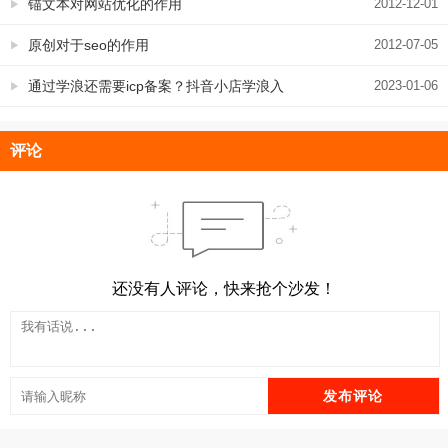
讯网站备案全过程记录
锚文本对网站优化的作用
2012-12-01
原创对于seo的作用
2012-07-05
通过学浪还需要icp备案？抖音小店学浪入
2023-01-06
驻这样做ICP备案才靠谱
评论
还没有人评论，快来抢个沙发！
发布评论