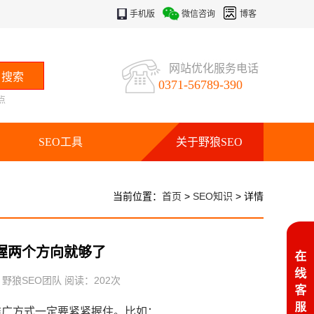
手机版
微信咨询
博客
网站优化服务电话
0371-56789-390
点
SEO工具
关于野狼SEO
当前位置：
首页
>
SEO知识
> 详情
握两个方向就够了
：野狼SEO团队 阅读：
202
次
推广方式一定要紧紧握住。比如：