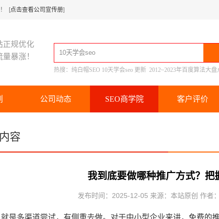
 [
点击查看公司宣传册
]
站正规优化
流量暴涨！
热搜：
纯白帽SEO
10天学会seo
更新
2012~2023年百度算法大盘
例
公司动态
SEO商学院
客户评价
内容
我到底要做哪种推广方式？把
发布时间：2025-12-05 来源：本站原创 作者
，就是多渠道尝试，有侧重去做。对于中小型企业来讲，免费的