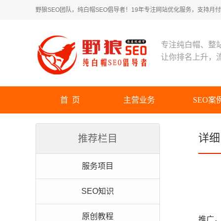
野狼SEO团队，纯白帽SEO倡导者！19年专注网站优化服务，支持月付！
专注纯白帽、整
让你排名上升，
首 页
主营业务
SEO案
详细
推荐栏目
服务项目
SEO知识
原创教程
推广