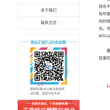
排名
关于我们
有所
的时
联系方式
去。可
80%
要回
显著
1、
做网站/做SEO/解决各类网
站问题，直接与技术谈！