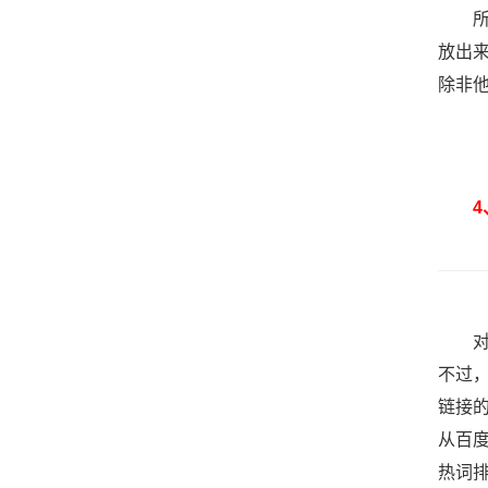
所以
放出
除非
4、
对待
不过
链接
从百
热词