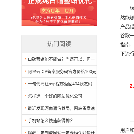
输入
然能
产品
谷歌
热门阅读
指南
下流
口碑营销能不能做？当然可以，但一
定不可以涉嫌虚假宣传
阿里云ICP备案服务码官方价格100元
出炉啦，咱这里只要10元，保证能用
一句代码让asp程序返回404状态码
2、
怎样选一个好的网站优化公司
最近发现河南通信管局，网站备案速
度挺快，点个赞
手机站怎么快速获得排名
一个
用户
提醒：定制型网站一定要确认好设计