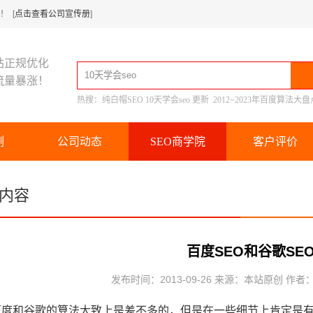
 [
点击查看公司宣传册
]
站正规优化
流量暴涨！
热搜：
纯白帽SEO
10天学会seo
更新
2012~2023年百度算法大盘
例
公司动态
SEO商学院
客户评价
内容
百度SEO和谷歌SE
发布时间：2013-09-26 来源：本站原创 作者
和谷歌的算法大致上是差不多的，但是在一些细节上肯定是有