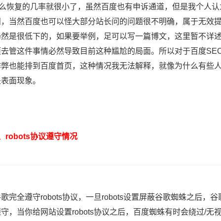
那么恢复的几率就很小了，虽然百度也有申诉通道，但是我个人认
问，当然百度也可以怪大部分站长问的问题很不明确，属于无效
仍然是很低下的，如果要举例，足可以写一篇博文，这里暂不详
项去管这件事情必然导致目前这种尴尬的局面。所以对于百度SE
作弊也能排到百度首页，这种情况我无法解释，就像为什么有些
是表面现象。
obots协议遵守情况
全遵守robots协议，一旦robots设置屏蔽谷歌蜘蛛之后
守，当你给网站设置robots协议之后，百度蜘蛛有时会绕过/无视