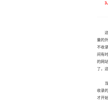
3、
这一
量的
不收
间有
的网
了，
当然
收录
才开