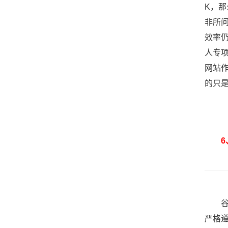
K，
非所
效率
人专
网站
的只
6、r
谷歌完
严格遵