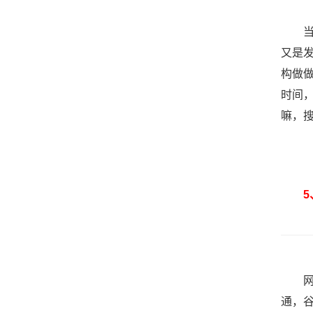
当然
又是
构做
时间
嘛，
5、
网站
通，