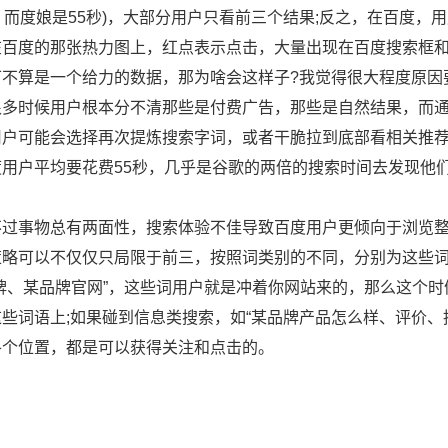
，而度娘是55秒)，大部分用户只看前三个结果;反之，在百度
在百度的那张热力图上，红点表示点击，大量出现在百度搜索框
可不算是一个给力的数据，那为啥会这样子?我觉得很大程度原因
很多时候用户根本分不清那些是付费广告，那些是自然结果，而
用户可能会选择再次提炼搜索字词，或者干脆拉到底部看相关推
度用户平均要花费55秒，几乎是谷歌的两倍的搜索时间去发现他
事物总有两面性，搜索体验不佳导致百度用户更倾向于浏览整个
策略可以不仅仅只局限于前三，按照词类别的不同，分别为这些
品牌、某品牌官网”，这些词用户就是冲着你网站来的，那么这个
这些词语上;如果碰到信息类搜索，如“某品牌产品怎么样、评价、
各个位置，都是可以获得关注和点击的。