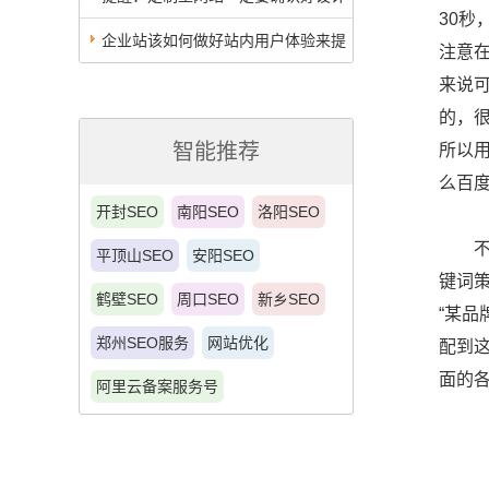
30秒
稿
企业站该如何做好站内用户体验来提
注意
升SEO效果
来说
的，
智能推荐
所以
么百
开封SEO
南阳SEO
洛阳SEO
不过
平顶山SEO
安阳SEO
键词
鹤壁SEO
周口SEO
新乡SEO
“某
郑州SEO服务
网站优化
配到
面的
阿里云备案服务号