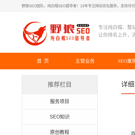
野狼SEO团队，纯白帽SEO倡导者！19年专注网站优化服务，支持月付！
专注纯白帽、整
让你排名上升，
首 页
主营业务
SEO案
详细
推荐栏目
服务项目
SEO知识
原创教程
百度