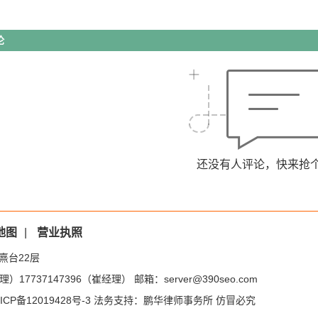
论
还没有人评论，快来抢
地图
|
营业执照
熹台22层
）17737147396（崔经理） 邮箱：server@390seo.com
ICP备12019428号-3
法务支持：鹏华律师事务所 仿冒必究