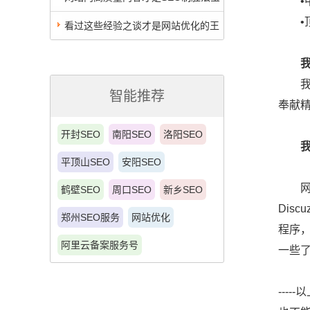
•中极
•顶级
看过这些经验之谈才是网站优化的王
道
我不
智能推荐
奉献
开封SEO
南阳SEO
洛阳SEO
平顶山SEO
安阳SEO
网站开
鹤壁SEO
周口SEO
新乡SEO
Dis
郑州SEO服务
网站优化
程序，
阿里云备案服务号
一些
---