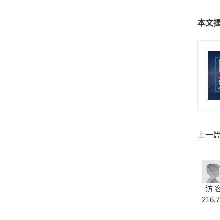
本文
上一
访 
216.7