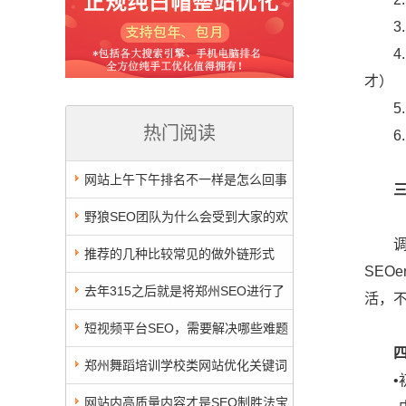
3.
4.大
才）
5.
热门阅读
6.
网站上午下午排名不一样是怎么回事
儿呢？
野狼SEO团队为什么会受到大家的欢
调查表
迎
推荐的几种比较常见的做外链形式
SEO
去年315之后就是将郑州SEO进行了
活，
一个颠覆，今年竟然还是这样
短视频平台SEO，需要解决哪些难题
四
郑州舞蹈培训学校类网站优化关键词
•初级
选择方案
网站内高质量内容才是SEO制胜法宝