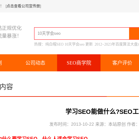
 [
点击查看公司宣传册
]
站正规优化
流量暴涨！
热搜：
纯白帽SEO
10天学会seo
更新
2012~2023年百度算法大盘
例
公司动态
SEO商学院
客户评价
内容
学习SEO能做什么?SEO
发布时间：2013-10-22 来源：本站原创 作者
么要学习SEO，什么人适合学习SEO