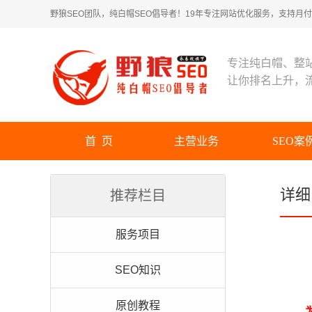
野狼SEO团队，纯白帽SEO倡导者！19年专注网站优化服务，支持月付！
专注纯白帽、整
让你排名上升，
首 页
主营业务
SEO案
详细
推荐栏目
服务项目
SEO知识
原创教程
为什