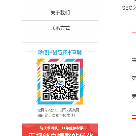
SEO
关于我们
联系方式
一、
第
第
第
做网站/做SEO/解决各类网
站问题，直接与技术谈！
二、