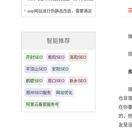
三、
较
asp网站进行伪静态改造，需要满足
三个基本条件
做你
智能推荐
现在
开封SEO
南阳SEO
洛阳SEO
平顶山SEO
安阳SEO
鹤壁SEO
周口SEO
新乡SEO
很多
郑州SEO服务
网站优化
也非
阿里云备案服务号
在你
的，
友是没