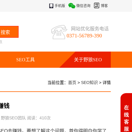
手机版
微信咨询
博客
网站优化服务电话
0371-56789-390
点
SEO工具
关于野狼SEO
当前位置：
首页
>
SEO知识
> 详情
赚钱
：野狼SEO团队 阅读：
410
次
EO去赚钱。要想了解这个问题，首你得明白你学了