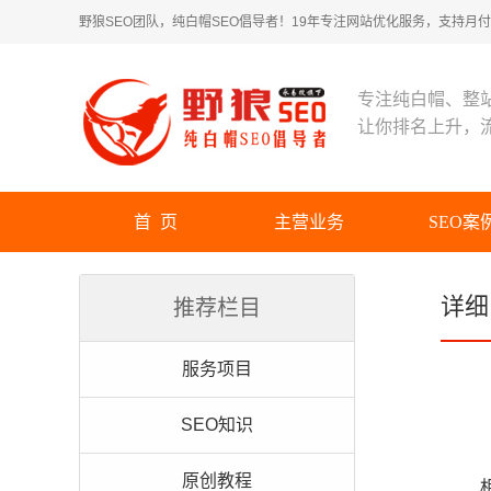
野狼SEO团队，纯白帽SEO倡导者！19年专注网站优化服务，支持月付！
专注纯白帽、整
让你排名上升，
首 页
主营业务
SEO案
详细
推荐栏目
服务项目
SEO知识
原创教程
相信