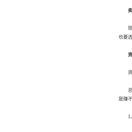
现在
也要
资讯
总结
是赚
1、