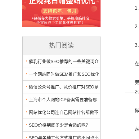
1.
2.
热门阅读
3
催乳行业做SEO推荐的一些关键词介
在这
绍，网站优化前必看
一个网站同时做SEM推广和SEO优化
第1种
是否可行？
微信公众号推广、竞价推广对SEO是
——2
否有影响
上海市个人网站ICP备案需要准备哪
做个
些资料？填写资料的审核标准汇总
网站优化公司连自己网站排名都做不
好？这说明什么
SEO价格到底多少是合适的呢？
从以
SEO与各种其他方式推广的不同点比