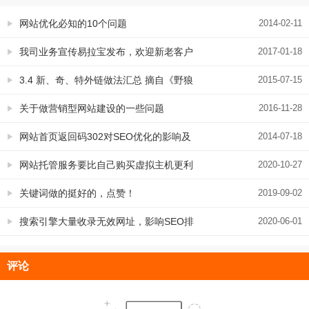
网站优化必知的10个问题
2014-02-11
我司业务宣传易拉宝发布，欢迎新老客户
2017-01-18
指正
3.4 新、奇、特外链做法汇总 摘自《野狼
2015-07-15
外链优化手册》
关于做营销型网站建设的一些问题
2016-11-28
网站首页返回码302对SEO优化的影响及
2014-07-18
终极解决方案
网站托管服务要比自己购买虚拟主机更利
2020-10-27
于与SEO，是什么原因
关键词做的挺好的，点赞！
2019-09-02
搜索引擎大量收录无效网址，影响SEO排
2020-06-01
名的处理办法
评论