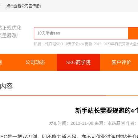
 [
点击查看公司宣传册
]
站正规优化
流量暴涨！
热搜：
纯白帽SEO
10天学会seo
更新
2012~2023年百度算法大盘
例
公司动态
SEO商学院
客户评价
内容
新手站长需要规避的4
发布时间：2013-11-08 来源：本站原创 作者
O是一把双刃剑，即不能力道不足，亦不可优化过渡!本站长介绍