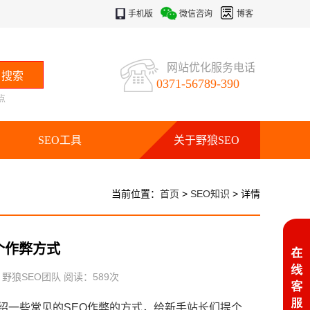
手机版
微信咨询
博客
网站优化服务电话
0371-56789-390
点
SEO工具
关于野狼SEO
当前位置：
首页
>
SEO知识
> 详情
个作弊方式
：野狼SEO团队 阅读：
589
次
一些常见的SEO作弊的方式，给新手站长们提个