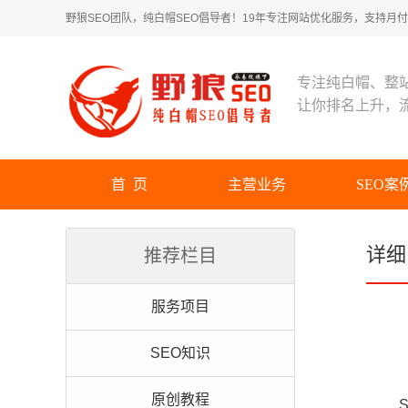
野狼SEO团队，纯白帽SEO倡导者！19年专注网站优化服务，支持月付！
专注纯白帽、整
让你排名上升，
首 页
主营业务
SEO案
详细
推荐栏目
服务项目
SEO知识
原创教程
SE