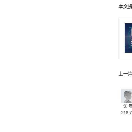
本文
上一
访 
216.7