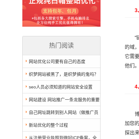
3、
“链
热门阅读
的域
它需
网站优化公司要有自己的态度
他们
织梦网站被黑了，是织梦搞的鬼吗？
不会的！同时，也告诉你各种服务商角
4、
seo人员必须知道的网站安全设置
色分工
网站建设 网站推广一条龙服务的重要
性
自己网址跳转到别人网站（做推广员
博客
加您
链接），帮你做！
新站优化的整个过程
探出
从注册营业执照到做好ICP备案，全