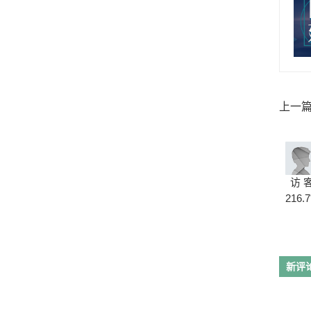
上一
系列专
访 
216.7
新评