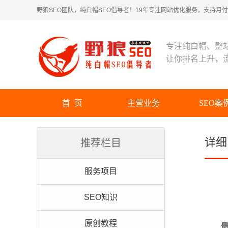
野狼SEO团队，纯白帽SEO倡导者！19年专注网站优化服务，支持月付！
专注纯白帽、整
让你排名上升，
首 页
主营业务
SEO案
详细
推荐栏目
服务项目
SEO知识
原创教程
最近