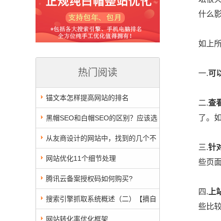
什么
如上所
热门阅读
一.
可
锚文本怎样提高网站的排名
二.
查
了。
黑帽SEO和白帽SEO的区别？应该选
择哪一种做优化呢？
从友商设计的网站中，找到的几个不
三.
针
利于SEO的缺点
网站优化11个细节处理
些页
腾讯云备案授权码如何购买?
四.
上
搜索引擎抓取系统概述（二）【摘自
些比
百度站长平台LEE】
网站转化率优化框架