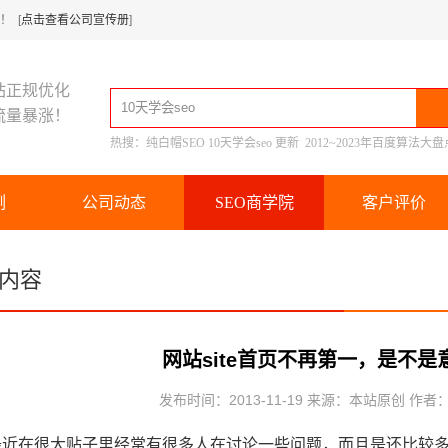
 [
点击查看公司宣传册
]
站正规优化
流量暴涨！
热搜：
纯白帽SEO
10天学会seo
更新
2012~2023年百度算法大盘
例
公司动态
SEO商学院
客户评价
内容
网站site首页不再第一，是不
发布时间：2013-11-19 来源：本站原创 作者
在很大贴子里经常有很多人在讨论一些问题，而且是还比较多。问