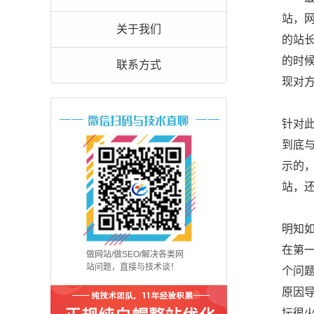
站，
关于我们
的站长
的时
联系方式
现对方
针对
到底
示的
站，还
明知
在第
做网站/做SEO/解决各类网
站问题，直接与技术谈！
个问
原因
坛很