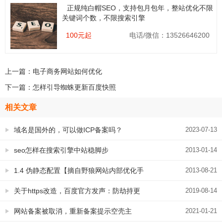
正规纯白帽SEO，支持包月包年，整站优化不限
关键词个数，不限搜索引擎
100元起
电话/微信：13526646200
上一篇：
电子商务网站如何优化
下一篇：
怎样引导蜘蛛更新百度快照
相关文章
域名是国外的，可以做ICP备案吗？
2023-07-13
seo怎样在搜索引擎中站稳脚步
2013-01-14
1.4 伪静态配置【摘自野狼网站内部优化手
2013-08-21
册】
关于https改造，百度官方发声：防劫持更
2019-08-14
安全 百度搜索更喜欢
网站备案被取消，重新备案提示空壳主
2021-01-21