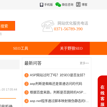
手机版
微信咨询
博客
网站优化服务电话
0371-56789-390
点
SEO工具
关于野狼SEO
最新问答
更多>>
ASP网站过时了吗？对SEO是否友好？
1
asp判断是蜘蛛还是普通访问的代码
2
-20 17:05:44
根据百度来路，判断是否跳转的ASP程序代码
3
asp.net程序通过脚本映射做伪静态的IIS6.0配置图解
4
们是拒绝