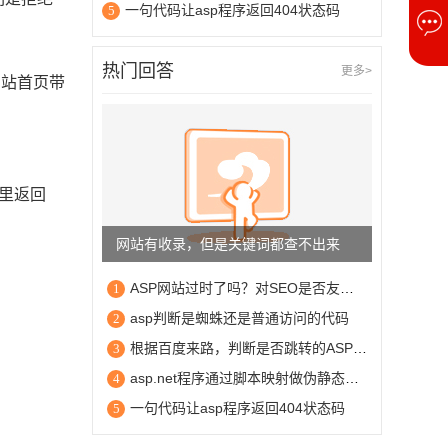
一句代码让asp程序返回404状态码
5
热门回答
更多>
网站首页带
面里返回
网站有收录，但是关键词都查不出来
ASP网站过时了吗？对SEO是否友好？
1
asp判断是蜘蛛还是普通访问的代码
2
根据百度来路，判断是否跳转的ASP程序代码
3
asp.net程序通过脚本映射做伪静态的IIS6.0配置图解
4
一句代码让asp程序返回404状态码
5