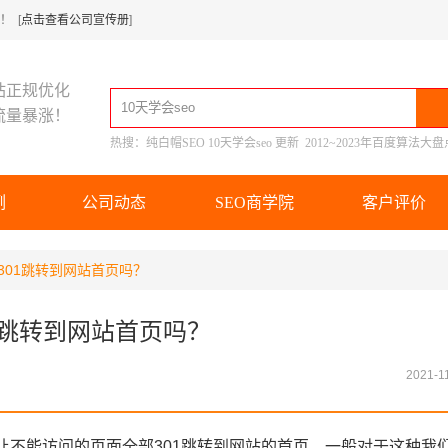
 [
点击查看公司宣传册
]
站正规优化
流量暴涨！
热搜：
纯白帽SEO
10天学会seo
更新
2012~2023年百度算法大盘
例
公司动态
SEO商学院
客户评价
301跳转到网站首页吗？
1跳转到网站首页吗？
2021-11
，让不能访问的页面全部301跳转到网站的首页。一般对于这种我