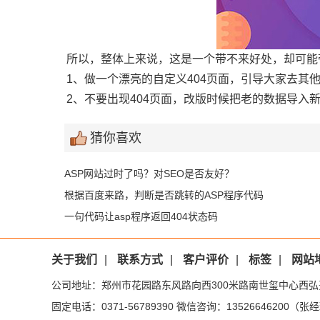
所以，整体上来说，这是一个带不来好处，却可能
1、做一个漂亮的自定义404页面，引导大家去其
2、不要出现404页面，改版时候把老的数据导入
猜你喜欢
ASP网站过时了吗？对SEO是否友好？
根据百度来路，判断是否跳转的ASP程序代码
一句代码让asp程序返回404状态码
关于我们
|
联系方式
|
客户评价
|
标签
|
网站
公司地址：郑州市花园路东风路向西300米路南世玺中心西弘
固定电话：0371-56789390 微信咨询：13526646200（张经理