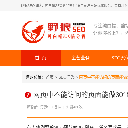
野狼SEO团队，纯白帽SEO倡导者！19年专注网站优化服务，支持月付！
专注纯白帽、整
让你排名上升，
首 页
主营业务
SEO案
您的位置：
首页
>
SEO问答
>
网页中不能访问的页面能做
网页中不能访问的页面能做30
解答者：
野狼SEO团队
| 浏览
426
次
有人找到野狼SEO团队做301跳转，任务要求是