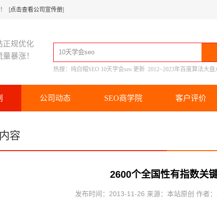
 [
点击查看公司宣传册
]
站正规优化
流量暴涨！
热搜：
纯白帽SEO
10天学会seo
更新
2012~2023年百度算法大盘
例
公司动态
SEO商学院
客户评价
内容
2600个全国性有指数关
发布时间：2013-11-26 来源：本站原创 作者