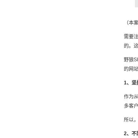
（本案
需要
的。
野狼
的网
1、坚
作为
多客
所以
2、不