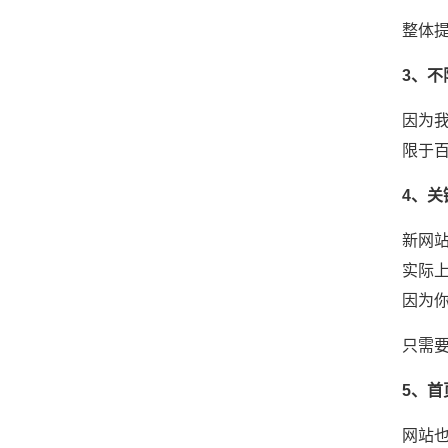
整体
3、不
因为
限于百
4、
新网
实际
因为
只需
5、首
网站也