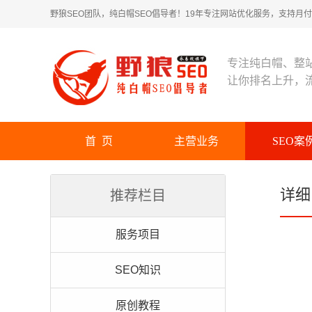
野狼SEO团队，纯白帽SEO倡导者！19年专注网站优化服务，支持月付！
专注纯白帽、整
让你排名上升，
首 页
主营业务
SEO案
详细
推荐栏目
服务项目
SEO知识
原创教程