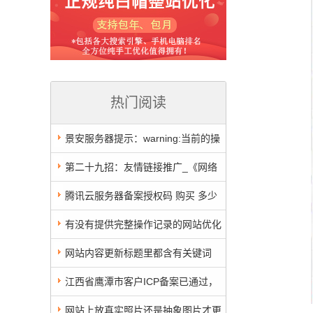
热门阅读
景安服务器提示：warning:当前的操
作可能会对网站安全造成威胁，已被服
第二十九招：友情链接推广_《网络
务器的防火墙拦截
推广39招》
腾讯云服务器备案授权码 购买 多少
钱1个？
有没有提供完整操作记录的网站优化
公司
网站内容更新标题里都含有关键词
好，还是不含关键好？
江西省鹰潭市客户ICP备案已通过，
10个工作日审核完毕，不是太快
网站上放真实照片还是抽象图片才更