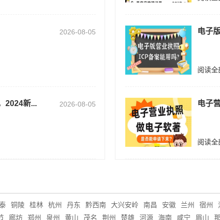
电子版
2026-08-05
阅读全
024新...
电子营
2026-08-05
阅读全
泰
铜陵
桂林
杭州
丹东
黔西南
大兴安岭
南昌
安徽
兰州
宿州
节
廊坊
郑州
泉州
黄山
茂名
荆州
楚雄
河源
海南
咸宁
眉山