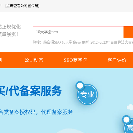
 [
点击查看公司宣传册
]
站正规优化
流量暴涨！
热搜：
纯白帽SEO
10天学会seo
更新
2012~2023年百度算法大盘
例
公司动态
SEO商学院
客户评价
买/代备案服务
等各类备案授权码，代理备案服务