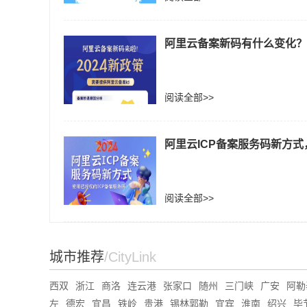
阿里云备案新码有什么变化？
阅读全部>>
阿里云ICP备案服务码新方式，2
阅读全部>>
城市推荐
/CityLink
西双
浙江
商洛
连云港
张家口
随州
三门峡
广安
阿勒
左
德宏
宜昌
铁岭
贵港
锡林郭勒
宜宾
淮南
绍兴
毕