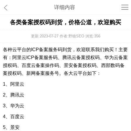
详细内容
各类备案授权码到货，价格公道，欢迎购买
更新:2023-07-27 作者:野狼SEO 浏览:
356
各种云平台的ICP备案服务码到货，欢迎联系我们购买！主要
有：阿里云ICP备案服务码、腾讯云备案授权码、华为云备案
授权码、百度云备案操作码、景安备案授权码、西部数码备
案授权码、新网备案服务号。各大云平台如下：
1、阿里云
2、腾讯云
3、华为云
4、百度云
5、景安